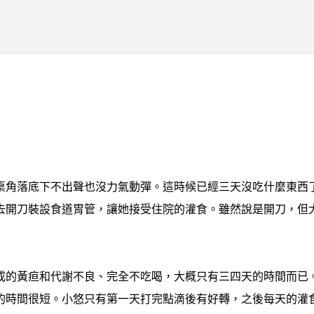
跳到主要內容
桌角落底下不出聲也沒力氣動彈。這時候已經三天沒吃什麼東西
去開刀裝設食道胃管，讓她接受住院的灌食。雖然說是開刀，但
成的黃疸和代謝不良、完全不吃喝，大概只有三四天的時間而已
的時間很短。小悠只有第一天打完點滴後有好轉，之後每天的灌