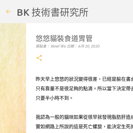
BK 技術書研究所
悠悠貓裝食道胃管
張貼者：
Howl Wu
日期：
6月 20, 2020
昨天早上悠悠的狀況變得很差，已經是躲在書
只有靠量不是很足夠的點滴。所以當下決定帶
只要半小時不到。
我認為一般的貓咪如果從很早就發現脂肪肝造
實如網路上所說的這是死亡螺旋，能決定生死