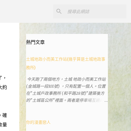
熱門文章
土城地政小而美工作站(幾乎算是土城地政事
務所)
了，
今天跑了兩個地方，土城 地政小而美工作站
(金城路一段101號) ，只有配置一個人。位置
大約
在"土城戶政事務所 (和平路28號)"建築後方
的"土城區公所"裡面。兩者是停車場互通的，
雖然地址看起來不一樣。和平路上有土城分
局、土城藝文館、土城衛生所、土城戶政事務
。確
所等建築。所以都在一塊，但你可能會走錯大
你的漫畫戀人
食量
樓。 Google評論上有不少跑錯的人，以為地