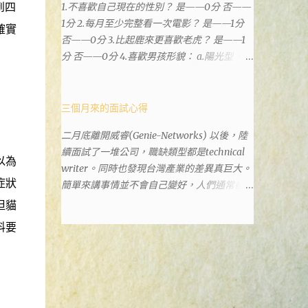
到四
1.不喜歡自己現在的性別？ 是——0分 否——
政也配置在戶政事務所裡面。但其實 土城沒
1分 2.每月至少完整看一次電影？ 是——1分
有正式的地政事務所，只有地政小而美工作站
確實
否——0分 3.比起鹿來更喜歡老虎？ 是——1
，也已經能處理大部分需求。我是因為有了法
分 否——0分 4.喜歡男孩形貌： a.陽光型，很
院公文才拿到了第三類謄本的紀錄，看到以後
有朝氣——2分 b.冷靜、睿智、憂鬱——3分 c.
還真嚇了一跳，這一看就有問題。要是我拿著
霸氣十足，威風凜凜——1分 d.孩子氣，十分
那不被承認、有問題的幽靈合約恐怕還調不到
可愛——4分 5.喜歡女孩形貌： a.楚楚動人，
三個月來的面試心得
資源。但我不知道審判時法官會不會去調閱這
溫柔體貼——4分 b.性感成熟嫵媚——2分 c.明
些資料。因為沒把握每個法官或檢察官都公正
二月底離開威睿(Genie-Networks) 以後，陸
麗高貴的大家閨秀－3分 d.頹廢另類狂放——1
細心，在案牘勞形中，會願意為了這種小人物
續面試了一堆公司，職缺類型都是technical
分 6.希望戀人的姓氏： a.大眾化——1分 b.罕
受害案件去挖出更大的黑幕。 辦理人員非常
以為
writer。同時也發現台灣產業的差異真巨大。
見，古色古香的複姓——2分 c.配上名字動聽
專業熱心，也非常忙碌。還告訴我目前需要的
症狀
簡單來講事情並不會自己變好，人們通常都是
——4分 d.叫什麼都無所謂——3分 7.下列活動
關鍵特定檔案(原案登記簿案件，接露轉手時
不斷無視後變壞，不論是我自己對健康和家庭
但貓
喜歡參加： a.整場籃球比賽——1分 b.打一下
的價格變動)可以到本部( 新北市板橋地政事
關係，或是威睿這間公司的工作文化和環境都
午檯球——3分 c.正式的舞會——4分 d.猜謎或
務所 )去取得。不過實際到了現場發現還是需
料要
是這樣。 (因為我原本預計離開威睿的時間是
搶答——2分 8.橡皮與立可白，更常用： 橡皮
要法院的正式行文才可以拿到這些檔案，因為
八月左右，這個時間比我預期的早了半年。感
——1分 立可白——0分 9.喜歡下列哪一種顏
我並非權利人，只是被捲入事件的租客。 在
謝某個腦袋不清楚的R大股東兼被冰凍的主
色搭配： a.紅加黑——1分 b.金加銀——2分 c.
這過程中我覺得很像行走於沙漠的求生者，在
管，減少了我會繼續在這間公司浪費掉的生
粉加白——4分 d.粉加灰——3分 10.有多少特
一個小綠洲受到指引要繼續往某個方向才能脫
命。) 這個過程其實是比較倉促的，原因稍後
長？ a.沒有——2分 b.1、2項——4分 c.3、4項
離沙漠。當我不幸受到詐騙的時候，會覺得這