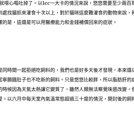
後就噁心嘔吐掉了。以1cc一大卡的情況來說，悠悠需要至少兩百
到處找貓抓來灌食十次以上，對於貓咪這麼難灌食的動物來說，
運的是，這還是可以用醫療能力和金錢補償回來的症狀。
是同時間一起拒絕吃飼料的，我們也是好多天後才發現，本來還
起寧願餓肚子也不吃新的飼料。只是悠悠比較胖，所以脂肪肝的
的時候因為天氣太熱讓它變質了，雖然人類無法察覺味道改變，
愛。以六月中每天室內氣溫常態超過三十度的情況，開封後的飼