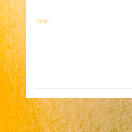
YOYO
留
言