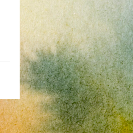
再說。也因為是這樣，所以都是一些三線的公
——3分 d.5項及以上——1分 得分表（男性戀
社會真的很黑暗，到處都是敗類橫行卻沒有人
司 --- 去面試之前就有心理準備，新資可能很
人） 6分.日日野晴矢 7分.齋藤一 8分.雨宮一彥
願意伸出援手。行政人員對於社會上充滿詐騙
爛，或是因為時間不對的關係，職缺也都是爛
9分.仙道彰 10分.王天君 11分.邑輝一貴 12分.道
被害者也是義憤填膺，不少無辜受害者也是跑
缺。 普安 InforTrend (口頭offer get，之後
明寺司 13分.沖田總司 14分.由貴瑛里 15分.傑
來申請這些資料。也是有光明的一面，只是他
被表) 這間挺糟糕的。人資已經跟我確定錄
克 16分.酷拉皮卡 17分.吉良朔夜 18分.藤原佐
們也許默默埋首在岡位上和檔案裡，當你大聲
取，還打電話恭喜我，也說了錄取薪水是4萬
為 19分.山田太郎 20分.工藤新一 21分.藏馬 22
疾呼求找證人或走進警局報案卻一籌莫展時，
5。但正式聘書一直不下來，還一直改變說
分.天照 23分.八戒 24分.草摩由希 25分.都筑麻
他們是這社會上別的部門裡後來才能支援你的
詞。第一次去面試的時候，可以感覺到跟網路
斗 26分.皇昴流 27分.安倍泰明 (不是安倍晴明
人。她祝我官司一切順利。 希望政府能把張
上說的一樣，暮氣沉沉，老人想要改變這個黃
嗎?) 28分.玖月牙曉 得分表（女性戀人） 6分.
淑晶一類的惡房東或海蟑螂嚴加懲罰，不能再
昏產業，但怎麼樣都變不出有用的新把戲，新
空條徐倫 7分.綾波麗 (應該是綾波零吧...") 8分.
讓他們出來害人。買房市場已經被炒房客和建
人因為被壓榨所以留不住。 東碩 (面試後很快
奈美 9分.拉姆 10分.乾闥婆王 (聖傳) 11分.更紗
商政客弄得大家無法有自己的家，現在連租屋
就發感謝信) 人資一看期望薪資大概就知道我
12分.雪代巴 13分.美夕 14分.花音 15分.神崎堇
市場也烏煙瘴氣，國人自己都無立錐之地，哪
不會來了。這公司氣氛很像公家機關，緩慢而
16分.音無響子 (是音無可憐嗎?) 17分.天野愛
裡能安居樂業呢? 就是因為工作或生活所需，
年老，座位隔間的排列也是。面試我的阿姨不
18分.宮澤雪野 19分.幸田實果子 20分.林明美
家人成家已經沒有空間才出來找空間，現在卻
斷鼓吹我這個職位的可能性，但就像查得到的
21分.鈴木夕梨 22分.無道紗羅 23分.桃生小鳥
處處是陷阱，惡人專門欺負沒有資源或法律知
資訊，它們大量用沒有經驗的新人去做PM，
24分.藤崎詩織 25分.夕城美朱 26分.本田透 27
識不夠的弱勢，平民小老百姓即使願意對簿公
基本上也就是去一個沒什麼用的資料庫去猜可
分.蓓兒丹蒂 28分.月野兔
堂，又怎麼承受得住法律訴訟的折磨呢?
能會有什麼東西可以做。每個月裡面所有的計
畫idea陣亡看起來是很常有的事情。感覺也是