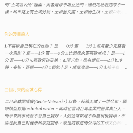
的"土城區公所"裡面。兩者是停車場互通的，雖然地址看起來不一
樣。和平路上有土城分局、土城藝文館、土城衛生所、土城戶政事
務所等建築。所以都在一塊，但你可能會走錯大樓。 Google評論上
有不少跑錯的人，以為地政也配置在戶政事務所裡面。但其實 土城
沒有正式的地政事務所，只有地政小而美工作站 ，也已經能處理大
你的漫畫戀人
部分需求。我是因為有了法院公文才拿到了第三類謄本的紀錄，看
1.不喜歡自己現在的性別？ 是——0分 否——1分 2.每月至少完整看
到以後還真嚇了一跳，這一看就有問題。要是我拿著那不被承認、
一次電影？ 是——1分 否——0分 3.比起鹿來更喜歡老虎？ 是——1
有問題的幽靈合約恐怕還調不到資源。但我不知道審判時法官會不
分 否——0分 4.喜歡男孩形貌： a.陽光型，很有朝氣——2分 b.冷
會去調閱這些資料。因為沒把握每個法官或檢察官都公正細心，在
靜、睿智、憂鬱——3分 c.霸氣十足，威風凜凜——1分 d.孩子氣，十
案牘勞形中，會願意為了這種小人物受害案件去挖出更大的黑幕。
分可愛——4分 5.喜歡女孩形貌： a.楚楚動人，溫柔體貼——4分 b.
辦理人員非常專業熱心，也非常忙碌。還告訴我目前需要的關鍵特
性感成熟嫵媚——2分 c.明麗高貴的大家閨秀－3分 d.頹廢另類狂放
定檔案(原案登記簿案件，接露轉手時的價格變動)可以到本部( 新北
——1分 6.希望戀人的姓氏： a.大眾化——1分 b.罕見，古色古香的複
三個月來的面試心得
市板橋地政事務所 )去取得。不過實際到了現場發現還是需要法院的
姓——2分 c.配上名字動聽——4分 d.叫什麼都無所謂——3分 7.下列
正式行文才可以拿到這些檔案，因為我並非權利人，只是被捲入事
二月底離開威睿(Genie-Networks) 以後，陸續面試了一堆公司，職
活動喜歡參加： a.整場籃球比賽——1分 b.打一下午檯球——3分 c.正
件的租客。 在這過程中我覺得很像行走於沙漠的求生者，在一個小
缺類型都是technical writer。同時也發現台灣產業的差異真巨大。
式的舞會——4分 d.猜謎或搶答——2分 8.橡皮與立可白，更常用：
綠洲受到指引要繼續往某個方向才能脫離沙漠。當我不幸受到詐騙
簡單來講事情並不會自己變好，人們通常都是不斷無視後變壞，不
橡皮——1分 立可白——0分 9.喜歡下列哪一種顏色搭配： a.紅加黑
的時候，會覺得這社會真的很黑暗，到處都是敗類橫行卻沒有人願
論是我自己對健康和家庭關係，或是威睿這間公司的工作文化和環
——1分 b.金加銀——2分 c.粉加白——4分 d.粉加灰——3分 10.有多
意伸出援手。行政人員對於社會上充滿詐騙被害者也是義憤填膺，
境都是這樣。 (因為我原本預計離開威睿的時間是八月左右，這個時
少特長？ a.沒有——2分 b.1、2項——4分 c.3、4項——3分 d.5項及以