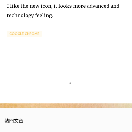
I like the new icon, it looks more advanced and
technology feeling.
GOOGLE CHROME
留
言
熱門文章