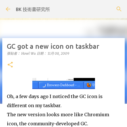
跳到主要內容
BK 技術書研究所
GC got a new icon on taskbar
張貼者：
Howl Wu
日期：
11月 08, 2009
Oh, a few days ago I noticed the GC icon is
different on my taskbar.
The new version looks more like Chromium
icon, the community-developed GC.