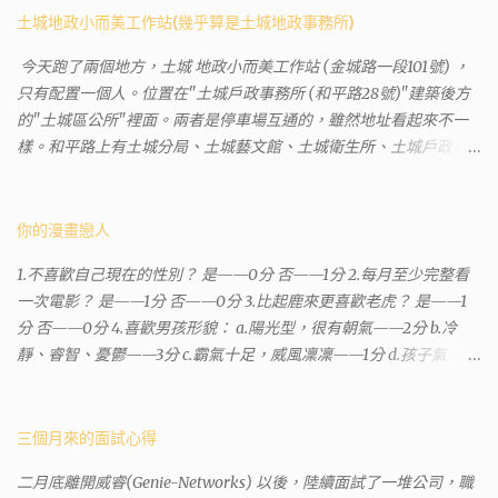
土城地政小而美工作站(幾乎算是土城地政事務所)
今天跑了兩個地方，土城 地政小而美工作站 (金城路一段101號) ，
只有配置一個人。位置在"土城戶政事務所 (和平路28號)"建築後方
的"土城區公所"裡面。兩者是停車場互通的，雖然地址看起來不一
樣。和平路上有土城分局、土城藝文館、土城衛生所、土城戶政事
務所等建築。所以都在一塊，但你可能會走錯大樓。 Google評論上
有不少跑錯的人，以為地政也配置在戶政事務所裡面。但其實 土城
沒有正式的地政事務所，只有地政小而美工作站 ，也已經能處理大
你的漫畫戀人
部分需求。我是因為有了法院公文才拿到了第三類謄本的紀錄，看
1.不喜歡自己現在的性別？ 是——0分 否——1分 2.每月至少完整看
到以後還真嚇了一跳，這一看就有問題。要是我拿著那不被承認、
一次電影？ 是——1分 否——0分 3.比起鹿來更喜歡老虎？ 是——1
有問題的幽靈合約恐怕還調不到資源。但我不知道審判時法官會不
分 否——0分 4.喜歡男孩形貌： a.陽光型，很有朝氣——2分 b.冷
會去調閱這些資料。因為沒把握每個法官或檢察官都公正細心，在
靜、睿智、憂鬱——3分 c.霸氣十足，威風凜凜——1分 d.孩子氣，十
案牘勞形中，會願意為了這種小人物受害案件去挖出更大的黑幕。
分可愛——4分 5.喜歡女孩形貌： a.楚楚動人，溫柔體貼——4分 b.
辦理人員非常專業熱心，也非常忙碌。還告訴我目前需要的關鍵特
性感成熟嫵媚——2分 c.明麗高貴的大家閨秀－3分 d.頹廢另類狂放
定檔案(原案登記簿案件，接露轉手時的價格變動)可以到本部( 新北
——1分 6.希望戀人的姓氏： a.大眾化——1分 b.罕見，古色古香的複
三個月來的面試心得
市板橋地政事務所 )去取得。不過實際到了現場發現還是需要法院的
姓——2分 c.配上名字動聽——4分 d.叫什麼都無所謂——3分 7.下列
正式行文才可以拿到這些檔案，因為我並非權利人，只是被捲入事
二月底離開威睿(Genie-Networks) 以後，陸續面試了一堆公司，職
活動喜歡參加： a.整場籃球比賽——1分 b.打一下午檯球——3分 c.正
件的租客。 在這過程中我覺得很像行走於沙漠的求生者，在一個小