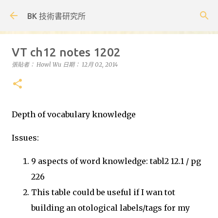
跳到主要內容
BK 技術書研究所
VT ch12 notes 1202
張貼者：
Howl Wu
日期：
12月 02, 2014
Depth of vocabulary knowledge
Issues:
9 aspects of word knowledge: tabl2 12.1 / pg
226
This table could be useful if I wan tot
building an otological labels/tags for my