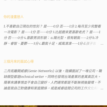
務所等建築。所以都在一塊，但你可能會走錯大樓。 Google評論上
有不少跑錯的人，以為地政也配置在戶政事務所裡面。但其實 土城
沒有正式的地政事務所，只有地政小而美工作站 ，也已經能處理大
你的漫畫戀人
部分需求。我是因為有了法院公文才拿到了第三類謄本的紀錄，看
1.不喜歡自己現在的性別？ 是——0分 否——1分 2.每月至少完整看
到以後還真嚇了一跳，這一看就有問題。要是我拿著那不被承認、
一次電影？ 是——1分 否——0分 3.比起鹿來更喜歡老虎？ 是——1
有問題的幽靈合約恐怕還調不到資源。但我不知道審判時法官會不
分 否——0分 4.喜歡男孩形貌： a.陽光型，很有朝氣——2分 b.冷
會去調閱這些資料。因為沒把握每個法官或檢察官都公正細心，在
靜、睿智、憂鬱——3分 c.霸氣十足，威風凜凜——1分 d.孩子氣，十
案牘勞形中，會願意為了這種小人物受害案件去挖出更大的黑幕。
分可愛——4分 5.喜歡女孩形貌： a.楚楚動人，溫柔體貼——4分 b.
辦理人員非常專業熱心，也非常忙碌。還告訴我目前需要的關鍵特
性感成熟嫵媚——2分 c.明麗高貴的大家閨秀－3分 d.頹廢另類狂放
定檔案(原案登記簿案件，接露轉手時的價格變動)可以到本部( 新北
——1分 6.希望戀人的姓氏： a.大眾化——1分 b.罕見，古色古香的複
三個月來的面試心得
市板橋地政事務所 )去取得。不過實際到了現場發現還是需要法院的
姓——2分 c.配上名字動聽——4分 d.叫什麼都無所謂——3分 7.下列
正式行文才可以拿到這些檔案，因為我並非權利人，只是被捲入事
二月底離開威睿(Genie-Networks) 以後，陸續面試了一堆公司，職
活動喜歡參加： a.整場籃球比賽——1分 b.打一下午檯球——3分 c.正
件的租客。 在這過程中我覺得很像行走於沙漠的求生者，在一個小
缺類型都是technical writer。同時也發現台灣產業的差異真巨大。
式的舞會——4分 d.猜謎或搶答——2分 8.橡皮與立可白，更常用：
綠洲受到指引要繼續往某個方向才能脫離沙漠。當我不幸受到詐騙
簡單來講事情並不會自己變好，人們通常都是不斷無視後變壞，不
橡皮——1分 立可白——0分 9.喜歡下列哪一種顏色搭配： a.紅加黑
的時候，會覺得這社會真的很黑暗，到處都是敗類橫行卻沒有人願
論是我自己對健康和家庭關係，或是威睿這間公司的工作文化和環
——1分 b.金加銀——2分 c.粉加白——4分 d.粉加灰——3分 10.有多
意伸出援手。行政人員對於社會上充滿詐騙被害者也是義憤填膺，
境都是這樣。 (因為我原本預計離開威睿的時間是八月左右，這個時
少特長？ a.沒有——2分 b.1、2項——4分 c.3、4項——3分 d.5項及以
不少無辜受害者也是跑來申請這些資料。也是有光明的一面，只是
間比我預期的早了半年。感謝某個腦袋不清楚的R大股東兼被冰凍的
上——1分 得分表（男性戀人） 6分.日日野晴矢 7分.齋藤一 8分.雨宮
他們也許默默埋首在岡位上和檔案裡，當你大聲疾呼求找證人或走
主管，減少了我會繼續在這間公司浪費掉的生命。) 這個過程其實是
一彥 9分.仙道彰 10分.王天君 11分.邑輝一貴 12分.道明寺司 13分.沖田