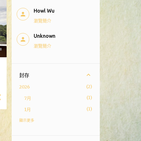
Howl Wu
瀏覽簡介
Unknown
瀏覽簡介
封存
2
2026
1
7月
1
1月
7
2025
顯示更多
2
9月