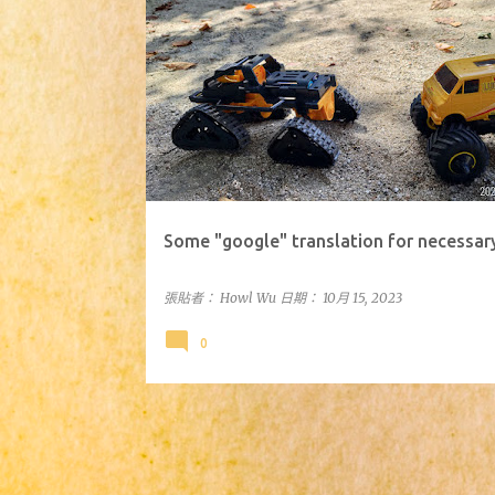
發
表
文
章
Some "google" translation for necessar
張貼者：
Howl Wu
日期：
10月 15, 2023
0