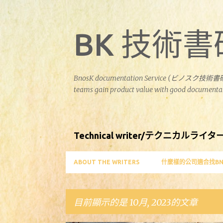
BK 技術
BnosK documentation Service (ビノスク技術書研究社) s
teams gain product value with good documentat
Technical writer/テクニカルライタ
ABOUT THE WRITERS
什麼樣的公司適合找BNO
目前顯示的是 10月, 2023的文章