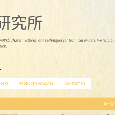
跳到主要內容
書研究所
hares methods, and techniques for technical writers. We help bu
ion.
ー
SK?
PRODUCT SHOWCASE
CONTACT US
顯示全