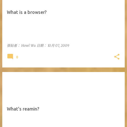
What is a browser?
張貼者：
Howl Wu
日期：
10月 07, 2009
0
What's reamin?