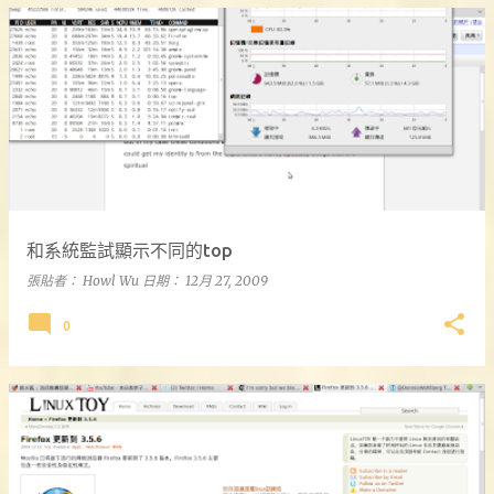
發
表
文
章
和系統監試顯示不同的top
張貼者：
Howl Wu
日期：
12月 27, 2009
0