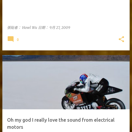
張貼者：
Howl Wu
日期：
9月 27, 2009
0
Oh my god I really love the sound from electrical
motors