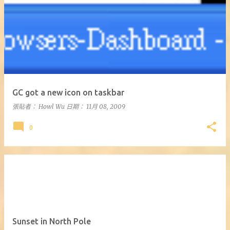
GC got a new icon on taskbar
張貼者：
Howl Wu
日期：
11月 08, 2009
0
Sunset in North Pole