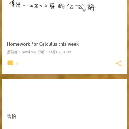
Homework for Calculus this week
張貼者：
Howl Wu
日期：
10月 02, 2009
0
害怕