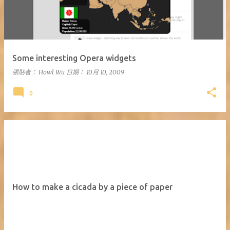
Some interesting Opera widgets
張貼者：
Howl Wu
日期：
10月 10, 2009
0
How to make a cicada by a piece of paper