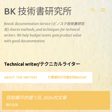
跳到主要內容
BK 技術書研究所
BnosK documentation Service (ビノスク技術書研究
社) shares methods, and techniques for technical
writers. We help budget teams gain product value
with good documentation.
Technical writer/テクニカルライター
ABOUT THE WRITERS
什麼樣的公司適合找BNOSK?
目前顯示的是 7月, 2024的文章
顯示全部