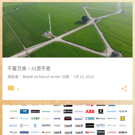
發
表
文
章
千客万來，川流不息
張貼者：
BnosK technical writer
日期：
7月 25, 2024
0