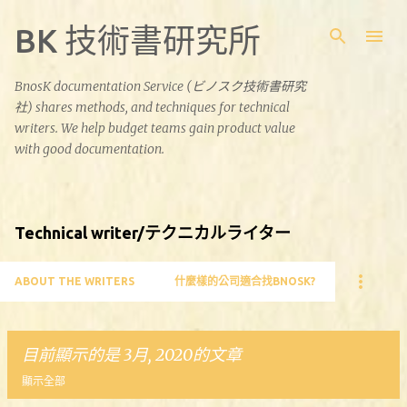
跳到主要內容
BK 技術書研究所
BnosK documentation Service (ビノスク技術書研究
社) shares methods, and techniques for technical
writers. We help budget teams gain product value
with good documentation.
Technical writer/テクニカルライター
ABOUT THE WRITERS
什麼樣的公司適合找BNOSK?
目前顯示的是 3月, 2020的文章
顯示全部